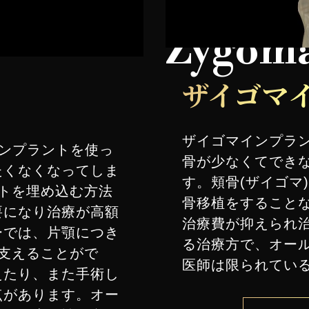
Zygoma
ザイゴマ
ザイゴマインプラ
、インプラントを使っ
骨が少なくてでき
たくなくなってしま
す。頬骨(ザイゴマ
トを埋め込む方法
骨移植をすること
要になり治療が高額
治療費が抑えられ
ーでは、片顎につき
る治療方で、オー
支えることがで
医師は限られてい
えたり、また手術し
点があります。オー