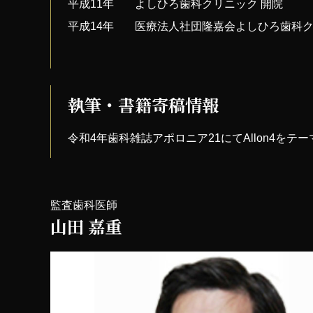
平成11年
よしひろ歯科クリニック 開院
平成14年
医療法人社団隆嘉会よしひろ歯科ク
執筆・書籍寄稿情報
令和4年歯科雑誌アポロニア21にてAllon4をテ
監査歯科医師
山田 嘉重