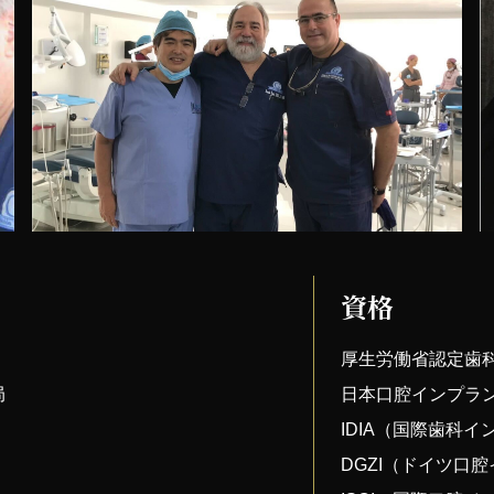
資格
厚生労働省認定歯
局
日本口腔インプラ
IDIA（国際歯科
DGZI（ドイツ口