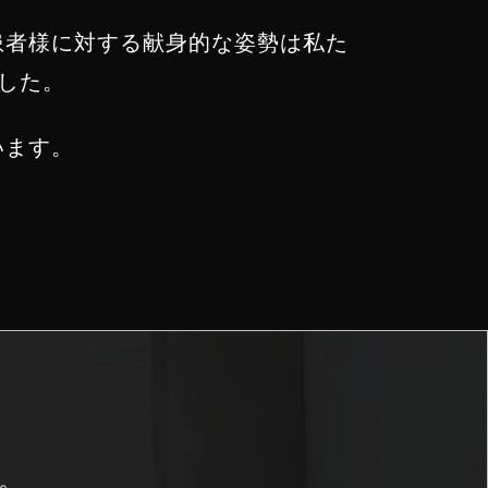
患者様に対する献身的な姿勢は私た
した。
います。
。