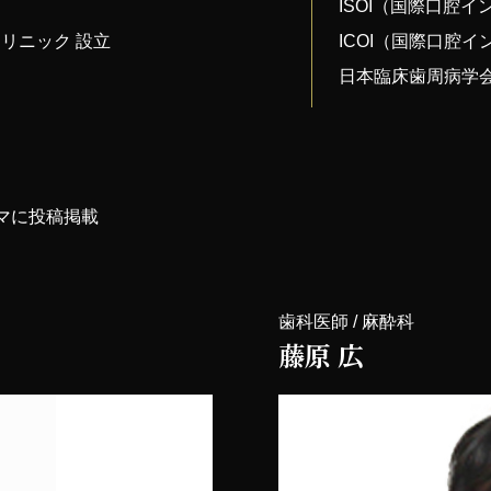
ISOI（国際口腔
リニック 設立
ICOI（国際口腔
日本臨床歯周病学
ーマに投稿掲載
歯科医師 / 麻酔科
藤原 広