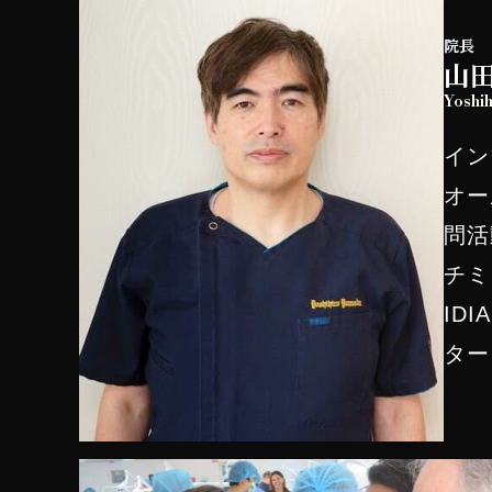
院長
山田
Yoshi
イン
オー
問活
チミ
ID
ター